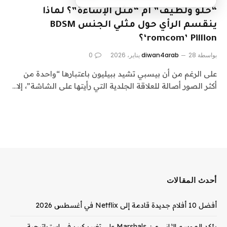
“حلو ولطيف” أم “مثل الإساءة”؟ لماذا
ينقسم الرأي حول مثلي الجنس BDSM
‘romcom’ Pillion؟
بواسطة
28 يناير، 2026
diwan4arab
0
على الرغم من أن بيسبي تشيد ببيليون باعتبارها “واحدة من
أكثر الصور أصالة للعلاقة الجلدية التي رأيتها على الشاشة”، إلا…
أحدث المقالات
أفضل 10 أفلام جديدة قادمة إلى Netflix في أغسطس 2026
يؤكد الموسم الثاني من Marshals على تغيير كبير في استراتيجية