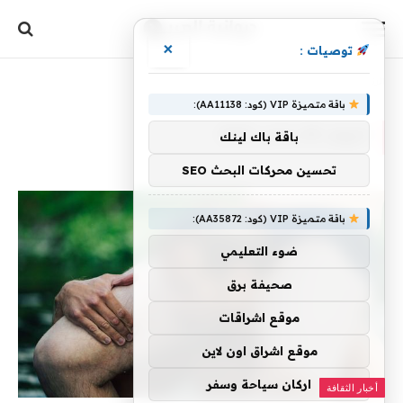
×
توصيات :
الرئيسية
»
أرشيفات لـ 28 يناير، 2026
باقة متميزة VIP (كود: AA11138):
اليوم:
28 يناير، 2026
باقة باك لينك
تحسين محركات البحث SEO
باقة متميزة VIP (كود: AA35872):
ضوء التعليمي
صحيفة برق
موقع اشراقات
موقع اشراق اون لاين
اركان سياحة وسفر
أخبار الثقافة