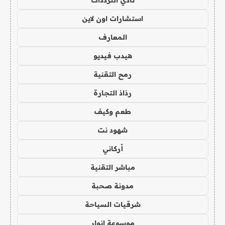
نادي الترددات
استشارات اون لاين
المعارف
هيدب فيديو
رمح التقنية
رذاذ التجارة
طعم وكيف
شهود نت
أركاني
مباشر التقنية
مدونة صحبة
شرقيات السياحة
موسوعة انوار