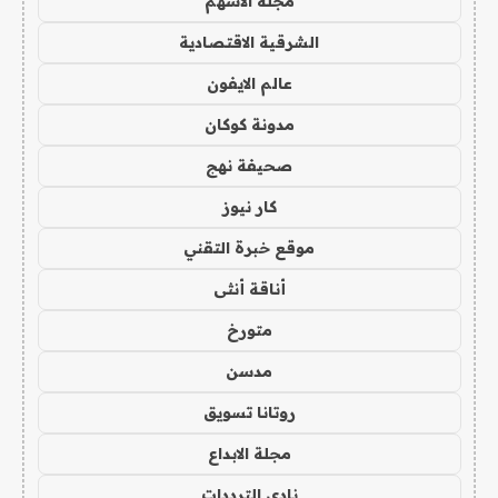
مجلة الاسهم
الشرقية الاقتصادية
عالم الايفون
مدونة كوكان
صحيفة نهج
كار نيوز
موقع خبرة التقني
أناقة أنثى
متورخ
مدسن
روتانا تسويق
مجلة الابداع
نادي الترددات