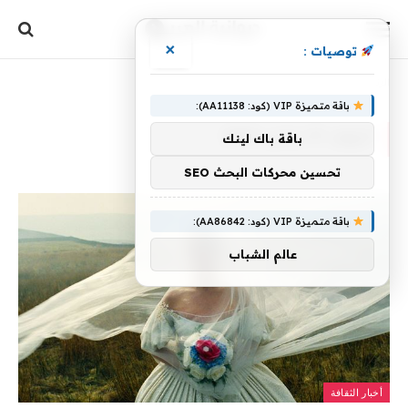
×
توصيات :
الرئيسية
»
أرشيفات لـ 31 يناير، 2026
باقة متميزة VIP (كود: AA11138):
اليوم:
31 يناير، 2026
باقة باك لينك
تحسين محركات البحث SEO
باقة متميزة VIP (كود: AA86842):
عالم الشباب
أخبار الثقافة