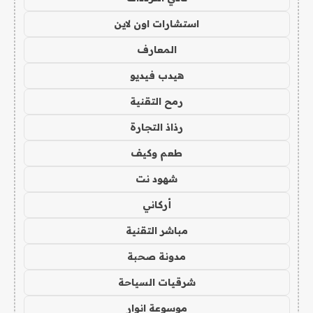
استشارات اون لاين
المعارف
هيدب فيديو
رمح التقنية
رذاذ التجارة
طعم وكيف
شهود نت
أركاني
مباشر التقنية
مدونة صحبة
شرقيات السياحة
موسوعة انوار