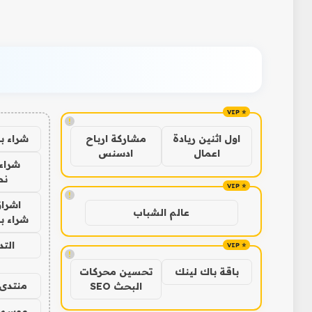
!
شراء ب
اول اثنين ريادة
مشاركة ارباح
اعمال
ادسنس
شراء 
نص
!
اشراق
عالم الشباب
شراء با
الت
!
باقة باك لينك
تحسين محركات
منتدى 
البحث SEO
موسم 