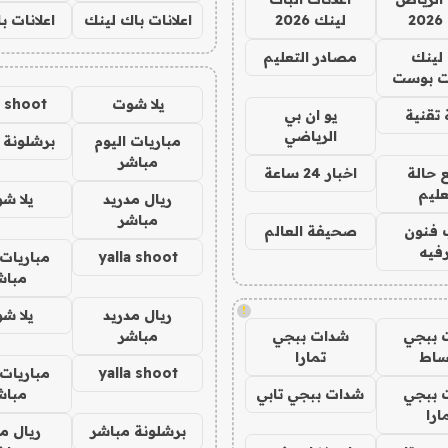
2
لينك 2026
اعلانات باك لينك
اعلانات ب
لينك
مصادر التعليم
 بوست
يلا شوت
a shoot
تقنية
يو ان بي
الرياضي
مباريات اليوم
برشلونة 
مباشر
 حالة
اخبار 24 ساعة
عليم
ريال مدريد
يلا ش
مباشر
 فنون
صحيفة العالم
فيه
yalla shoot
مباريات 
مباش
!
ريال مدريد
يلا ش
 ببجي
شدات ببجي
مباشر
ساط
تمارا
yalla shoot
مباريات 
 ببجي
شدات ببجي تابي
مباش
ارا
برشلونة مباشر
ريال م