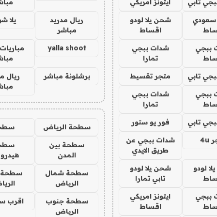
جي تابي
ايتونز امريكي
مباش
 سعودي
شحن يلا لودو
ريال مدريد
يلا ش
ساط
اقساط
مباشر
 ببجي
شدات ببجي
yalla shoot
مباريات 
ساط
تمارا
مباش
جي تابي
متجر تقسيط
برشلونة مباشر
ريال م
مباش
 ببجي
شدات ببجي
ساط
تمارا
جي تابي
فور يو ستور
سطحة الرياض
سطح
4u
شدات ببجي عن
سطحة بين
سطح
طريق الايدي
المدن
هيدرو
ا لودو
شحن يلا لودو
سطحة شمال
سطحة 
ساط
تابي تمارا
الرياض
الري
 ببجي
ايتونز امريكي
سطحة جنوب
اقرب س
ساط
اقساط
الرياض