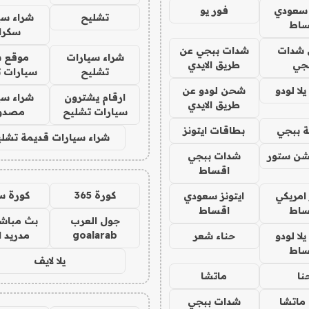
 سعودي
فور يو
تشليح
شراء سي
ساط
سكرا
شدات
شدات ببجي عن
شراء سيارات
موقع ش
جي
طريق الايدي
تشليح
سيارات 
ا لودو
شحن لودو عن
ارقام يشترون
شراء سي
طريق الايدي
سيارات تشليح
مصدو
 ببجي
بطاقات ايتونز
شراء سيارات قديمة تشلي
شن ستور
شدات ببجي
اقساط
كورة 365
كورة س
 امريكي
ايتونز سعودي
ساط
اقساط
جول العرب
بث مباشر
goalarab
مدريد ا
ا لودو
حناء شعر
ساط
يلا لايف
نا
ماتشا
ماتشا
شدات ببجي