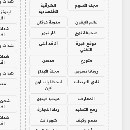
شدات بب
مجلة الاسهم
الشرقية
الاقتصادية
ايتونز
اق
عالم الايفون
مدونة كوكان
شدات
صحيفة نهج
كار نيوز
اق
موقع خبرة
أناقة أنثى
شدات بب
التقني
شدات
متورخ
مدسن
اق
روتانا تسويق
مجلة الابداع
شدات بب
نادي الترددات
استشارات اون
متجر 
لاين
المعارف
هيدب فيديو
شحن يل
اق
رمح التقنية
رذاذ التجارة
شدات
طعم وكيف
شهود نت
اق