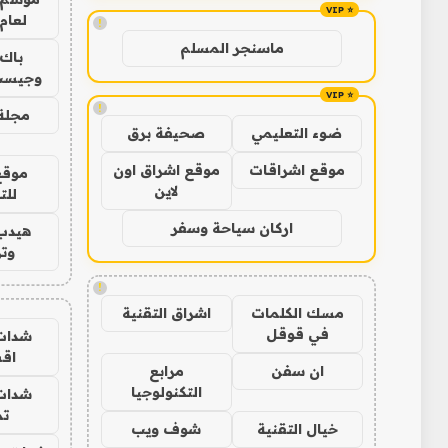
لعام 026
!
ماسنجر المسلم
باك 
وجيست
!
مجلة 
ضوء التعليمي
صحيفة برق
موقع اشراقات
موقع اشراق اون
موقع
لاين
للت
اركان سياحة وسفر
هيدب
وتر
!
مسك الكلمات
اشراق التقنية
في قوقل
شدات
اق
ان سفن
مرابع
التكنولوجيا
شدات
تم
خيال التقنية
شوف ويب