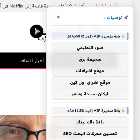
أخبار شائعة
أفضل 10 أفلام جديدة قادمة إلى Netflix في أغسطس 2026
×
توصيات :
باقة متميزة VIP (كود: AA35872):
ضوء التعليمي
صحيفة برق
الرئيسية
فنيات
أخبار الثقافة
موقع اشراقات
الرئيسية
»
القراء
موقع اشراق اون لاين
اركان سياحة وسفر
القراء
باقة متميزة VIP (كود: AA11138):
باقة باك لينك
تحسين محركات البحث SEO