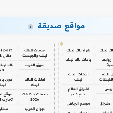
مواقع صديقة
+
!
اك لينك
شراء باك لينك
خدمات الباك
t post
لينك والجيست
مقال 
روابط
باقات باك لينك
ية
سوق العرب
باك لينك
20
 لنك،
اعلانات الباك
كلينكات
لينك
اعلانات الباك
أقوى باق
لينك
لين
دريس
اشراق العالم
عالم كبير
خدمات با كلينك
موقع تج
2026
تجارب ا
الاشراق
موسم الرياض
ديوان العرب
مشار
الرياض
اعلانات الباك