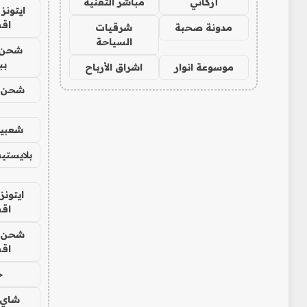
أركاني
مباشر التقنية
ايتونز
اق
مدونة صحبة
شرقيات
السياحة
شحن 
بب
موسوعة انوار
اشراق الأرباح
شحن يل
شعبية
بلايستي
ايتونز
اق
شحن يل
اق
ح
شاي 