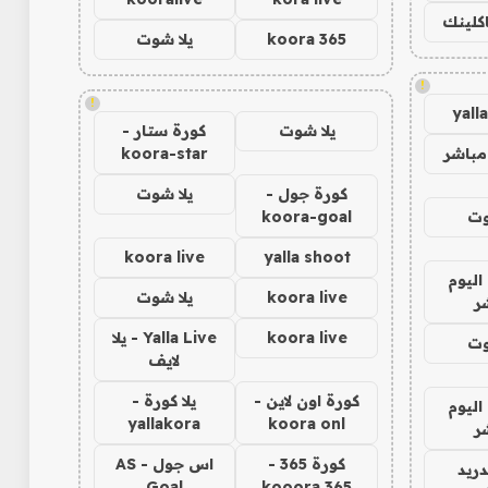
اكلينك
koora 365
يلا شوت
!
!
yall
يلا شوت
كورة ستار -
مباشر
koora-star
كورة جول -
يلا شوت
وت
koora-goal
koora live
yalla shoot
اليوم
koora live
يلا شوت
ر
koora live
Yalla Live - يلا
وت
لايف
كورة اون لاين -
يلا كورة -
اليوم
yallakora
koora onl
ر
كورة 365 -
اس جول - AS
دريد
Goal
kooora 365