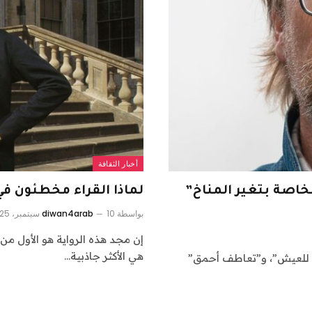
أخبار الثقافة
لخاصة بتغير المناخ”
لماذا القراء مخطئون ف
بواسطة
10 سبتمبر، 2025
diwan4arab
إن مجد هذه الرواية هو الأول من
هي الأكثر جاذبية…
 للعيش”، و”تعاطف أحمق”