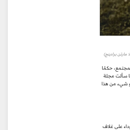
مجتمع، حكمًا
ا سألت مجلة
و شيء من هذا
داء على غلاف