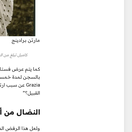
مارتن برادينج
كامبل تبلغ من العمر 16 عامًا في نيو أورليانز، مجلة إيل البريطانية، أغسطس 1986 (مصدر
كما يتم عرض
فستان
بالسجن لمدة خمسة أ
Grazia عن سبب ارتدائها لهذه المناسبة،
القبيل؟”
النضال من أ
ولعل هذا الرفض الذ