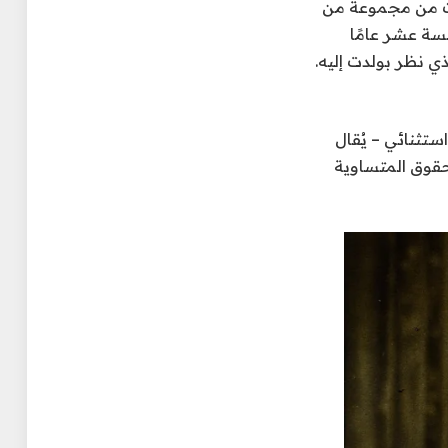
بت من مجموعة من
سة عشر عامًا
ذي نظر بولدت إليه.
ستثنائي – يُقال
حقوق المتساوية