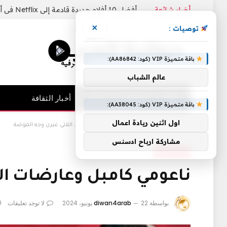
أخبار شائعة
أفضل 10 أفلام جديدة قادمة إلى Netflix في أغسطس 2026
×
توصيات :
باقة متميزة VIP (كود: AA86842):
عالم الشباب
الرئيسية
فنيات
أخبار الثقافة
باقة متميزة VIP (كود: AA38045):
اول اثنين ريادة اعمال
الرئيسية
»
ناعومي كامبل وعارضات الأزياء السود اللاتي غيرن وجه الموضة
مشاركة ارباح ادسنس
أخبار الثقافة
ناعومي كامبل وعارضات الأ
بواسطة
22 يونيو، 2024
diwan4arab
لا توجد تعليقات