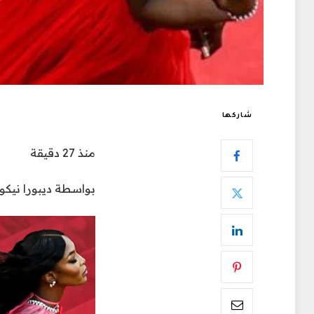
شاركها
منذ 27 دقيقة
بواسطة
ديبورا نيكو