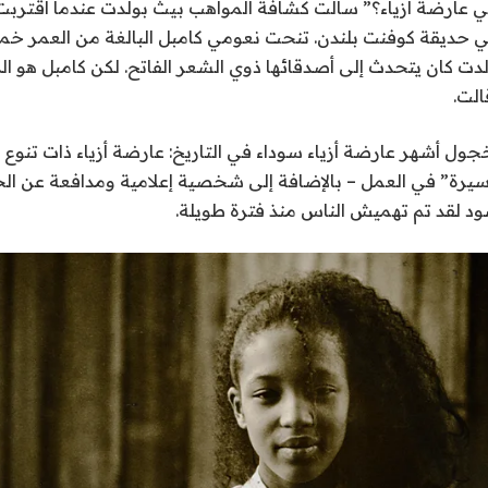
ني عارضة أزياء؟” سألت كشافة المواهب بيث بولدت عندما اقتر
 حديقة كوفنت بلندن. تنحت نعومي كامبل البالغة من العمر خم
ولدت كان يتحدث إلى أصدقائها ذوي الشعر الفاتح. لكن كامبل هو ال
الت
.
ل أشهر عارضة أزياء سوداء في التاريخ: عارضة أزياء ذات تنوع ا
سيرة” في العمل – بالإضافة إلى شخصية إعلامية ومدافعة عن ال
 لقد تم تهميش الناس منذ فترة طويلة.