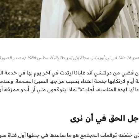
 الصورة: مارتن برادينج)
 فضي من دولتشي آند غابانا
ارتدت في آخر يوم لها في خدمة ال
يام لارتكابها جنحة اعتداء بسبب مزاجها السيئ السمعة. وعندم
أجابت
:”لماذا يتوقعون مني أن أبدو ممزقة أ
جل الحق في أن نرى
ي خففته توقعات المجتمع هو ما ساعدها في جعلها أول فتاة سو