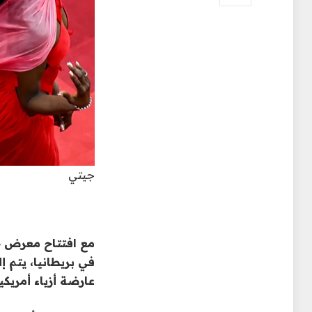
جيتي
مع افتتاح معرض ج
في بريطانيا، يتم إ
عارضة أزياء أمريك