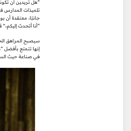
“هل تريدين أن تكو
تلميذات المدارس في
جانبًا، معتقدة أن ب
“أنا أتحدث إليكم،”
ق
سيصبح المراهق الخجو
إنها تتمتع بأفضل “
في صناعة حيث السود