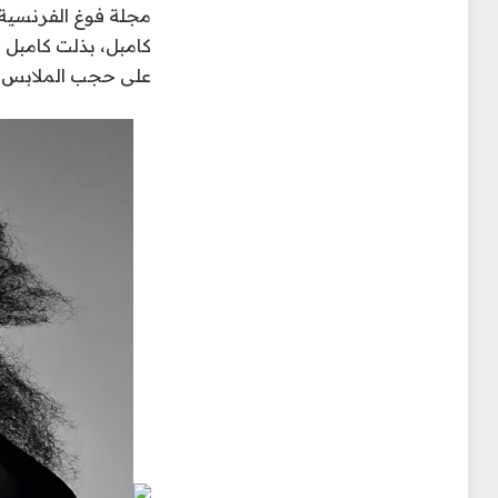
كامبل، بذلت كامبل ج
على حجب الملابس وا