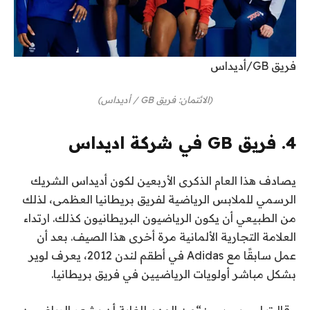
فريق GB/أديداس
(الائتمان: فريق GB / أديداس)
4. فريق GB في شركة اديداس
يصادف هذا العام الذكرى الأربعين لكون أديداس الشريك
الرسمي للملابس الرياضية لفريق بريطانيا العظمى، لذلك
من الطبيعي أن يكون الرياضيون البريطانيون كذلك.
ارتداء
العلامة التجارية الألمانية مرة أخرى
هذا الصيف. بعد أن
عمل سابقًا مع Adidas في أطقم لندن 2012، يعرف لوير
بشكل مباشر أولويات الرياضيين في فريق بريطانيا.
وقالت لبي بي سي: “من المهم للغاية أن يشعر الرياضيون