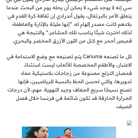
سي إنه لا يوجد شيء لا يمكن أن يحله يوم من البحث. عندما
يتعلق الأمر بالبرتغال، يقول أندرادي إن ثقافة كرة القدم في
بلادهم كانت مصدر إلهام له. “إنها مليئة بالإثارة والعاطفة،
لذلك اخترت شيئًا يناسب تلك المشاعر.” والنتيجة هي
قميص أحمر مع كتل من اللون الأزرق المخضر والبحري.
كل ما تصنعه Cariuma يتم تصنيعه مع وضع الاستدامة في
الاعتبار، والأطقم المخصصة للألعاب ليست استثناءً.
قمصان التزلج مصنوعة من زجاجات بلاستيكية معاد
تدويرها، والتي لحسن الحظ بالنسبة للرياضيين، فإنها
تصنع نسيجًا سريع الجفاف وجيد التهوية. مهم، لأن درجات
الحرارة الحارقة قد تكون شائعة في فرنسا خلال فصل
الصيف.