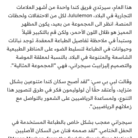
هذا العام، سيرتدي فريق كندا واحدة من أشهر العلامات
التجارية في البلاد،
lululemon
، لكل من الاحتفالات ولحظات
المنصة. انظر الى
المجموعة
من بعيد، يكون المظهر
المميز هو ظلال اللون الأحمر، ولكن قم بالتكبير قليلاً
وستبدأ في ملاحظة تفاصيل الطباعة المعقدة. توجد نباتات
وحيوانات في الطباعة لتسليط الضوء على المناظر الطبيعية
الشاسعة والمتنوعة في البلاد. بالنسبة لمعلقة الموضة
والتصميم إليزابيث سيجراني، فهي “المجموعة المثالية”.
وقالت لبي بي سي: “لقد أصبح سكان كندا متنوعين بشكل
متزايد، وأعتقد حقًا أن لولوليمون فكر في طرق لتصوير هذا
التنوع، ولمساعدة الرياضيين على الشعور بالتواصل مع
زملائهم الرياضيين”.
سيجراني معجب بشكل خاص بالطباعة المستخدمة في
الحفل الختامي. “لقد صممه فنان من السكان الأصليين