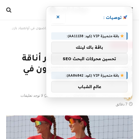
×
توصيات :
الرئيسية
»
تسعة من الأطقم الأكثر أناقة التي سيرتديها الرياضيون في أولمبياد باريس 2024
باقة متميزة VIP (كود: AA11138):
أخبار الثقافة
باقة باك لينك
تسعة من الأطقم الأكثر أناقة
تحسين محركات البحث SEO
التي سيرتديها الرياضيون في
باقة متميزة VIP (كود: AA86842):
أولمبياد باريس 2024
عالم الشباب
بواسطة
29 يونيو، 2024
diwan4arab
لا توجد تعليقات
7 دقائق