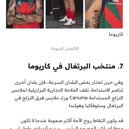
كاريوما
(الائتمان: كاريوما)
7. منتخب البرتغال في كاريوما
وفي حين تختار بعض البلدان السرعة، فإن بلدان أخرى
تناصر الاستدامة. تقف العلامة التجارية البرازيلية لملابس
التزلج المستدامة Cariuma وراء ملابس فرق التزلج في
البرتغال وسلوفاكيا وهولندا.
قد يكون التقاط روح الأمة أكثر صعوبة عندما لا تكون
موطنك، لكن المصمم الرئيسي بيدرو أندرادي يقول لبي بي