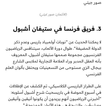
صور جيتي
(الائتمان: صور غيتي)
3. فريق فرنسا في ستيفان أشبول
لا يمكننا الحديث عن “نوبات أولمبياد باريس وعدم ذكر
الدولة المضيفة”. طوال دورة الألعاب، سيتنافس الرياضيون
الفرنسيون
مجموعة صممها ستيفان أشبول
، المعروف
بأنه العقل المدبر وراء العلامة التجارية لملابس الشارع
بيجال
. الزي مستوحى من التسعينيات ويحتفل بألوان العلم
الفرنسي.
على الطراز الباريسي الكلاسيكي، تم الكشف عن الإطلالات
في
أسبوع الموضة في باريس
حيث شرح أشبول أسلوبه:
“أخبرني الرياضيون أنهم يريدون أن يكونوا أنيقين وأنيقين
ومشرقين. والنتيجة هي هذه الألوان الممزوجة.”