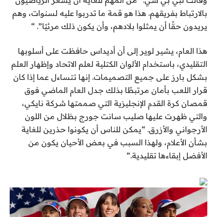
بالارتباط بفريقهم. هذا هو قمة ما تدربوا عليه لسنوات، وهم
يريدون حقًا أن يمثلوا بلادهم، وأن يكون ذلك مرئيًا”. “
هذا العام، يشير لوير إلى أن أديداس حافظت على أسلوبها
التقليدي، باستخدام الألوان الكتلية لعلم الاتحاد وإظهار العلم
بشكل بارز على جميع التصميمات. إنها تتساءل عما إذا كان
قرار اللعب بأمان مرتبطًا بذلك
جدل العام الماضي
فوق
قمصان كرة القدم الإنجليزية التي صممتها شركة نايكي،
والتي ظهرت عليها صليب سانت جورج بظلال من اللون
الأرجواني والأزرق. “يمكن للناس أن يكونوا حذرين للغاية
بشأن الأعلام، ولهذا السبب في بعض الأحيان يكون من
الأفضل إبقاءها تقليدية.”