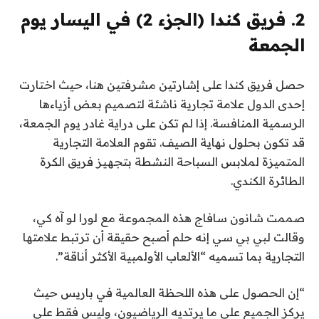
2. فريق كندا (الجزء 2) في اليسار يوم
الجمعة
حصل فريق كندا على إشارتين مشرفتين هنا، حيث اختارت
إحدى الدول علامة تجارية ناشئة لتصميم بعض أزياءها
الرسمية المنافسة. إذا لم تكن على دراية
غادر يوم الجمعة
،
قد تكون بحلول نهاية الصيف. تقوم العلامة التجارية
المتميزة لملابس السباحة النشطة بتجهيز فريق الكرة
الطائرة الكندي.
صممت شانون سافاج هذه المجموعة مع لورا لو آه كي،
وقالت لبي بي سي إنه حلم أصبح حقيقة أن ترتبط علامتها
التجارية بما تسميه “الألعاب الأولمبية الأكثر أناقة”.
“إن الحصول على هذه اللحظة العالمية في باريس حيث
يركز الجميع على ما يرتديه الرياضيون، وليس فقط على