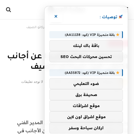
×
توصيات :
الرئيسية
»
موسيمانى يُجهّز تقريرا عن أجانب الأهلي قبل ميركاتو الصيف
باقة متميزة VIP (كود: AA11138):
غير مصنف
باقة باك لينك
موسيمانى يُجهّز تقريرا عن أجانب
تحسين محركات البحث SEO
الأهلي قبل ميركاتو الصيف
باقة متميزة VIP (كود: AA35872):
بواسطة
8 أبريل، 2022
diwan4arab
لا توجد تعليقات
ضوء التعليمي
1 دقائق
صحيفة برق
موقع اشراقات
موقع اشراق اون لاين
يعكف الجنوب أفريقى بيتسو موسيمانى المدير الفني
اركان سياحة وسفر
للنادى الاهلى عن تجهيز تقرير عن اللاعبين الأجانب في