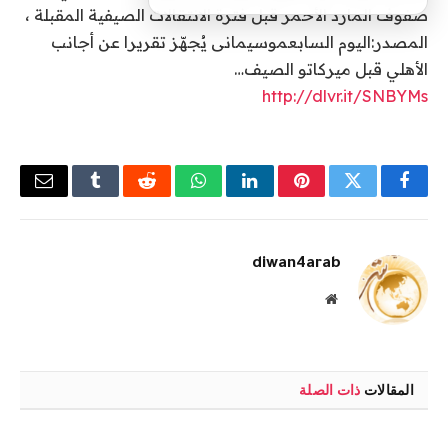
صفوف المارد الأحمر قبل فترة الانتقالات الصيفية المقبلة ،
المصدر:اليوم السابعموسيمانى يُجهّز تقريرا عن أجانب
الأهلي قبل ميركاتو الصيف…
http://dlvr.it/SNBYMs
فيسبوك
تويتر
بينتيريست
لينكدإن
واتساب
رديت
Tumblr
البريد
الإلكتر
diwan4arab
موقع
الويب
المقالات
ذات الصلة