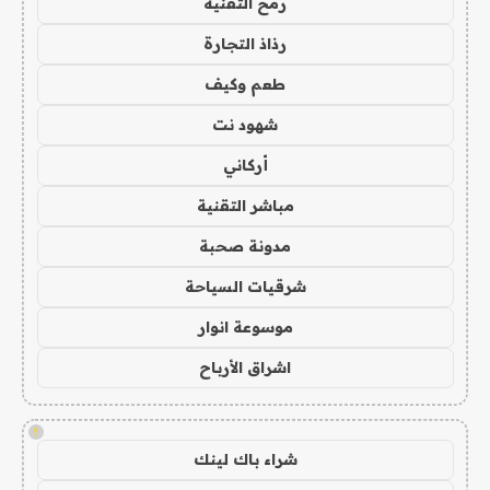
رمح التقنية
رذاذ التجارة
طعم وكيف
شهود نت
أركاني
مباشر التقنية
مدونة صحبة
شرقيات السياحة
موسوعة انوار
اشراق الأرباح
!
شراء باك لينك