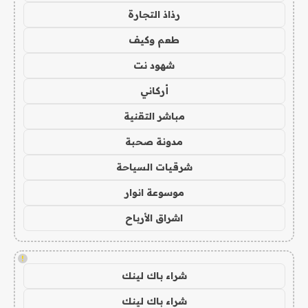
رذاذ التجارة
طعم وكيف
شهود نت
أركاني
مباشر التقنية
مدونة صحبة
شرقيات السياحة
موسوعة انوار
اشراق الأرباح
!
شراء باك لينك
شراء باك لينك