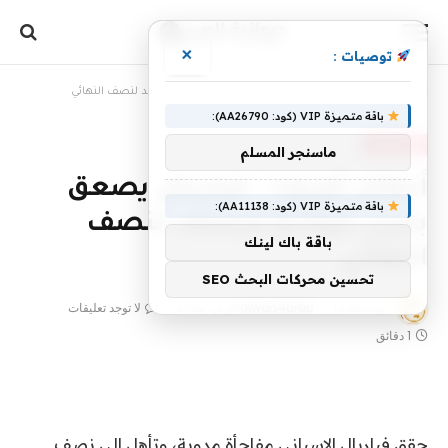
×
توصيات :
الرئيسية
»
أبطال أوروبا.. فياريال يصعق بايرن ميونيخ ويصعد لنصف النهائي
باقة متميزة VIP (كود: AA26790):
غير مصنف
ماسنجر المسلم
أبطال أوروبا.. فياريال يصعق
باقة متميزة VIP (كود: AA11138):
بايرن ميونيخ ويصعد لنصف
باقة باك لينك
النهائي
تحسين محركات البحث SEO
بواسطة
13 أبريل، 2022
diwan4arab
لا توجد تعليقات
1 دقائق
حقق فياريال الإسباني مفاجأة مدوية، وتأهل إلى نصف