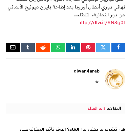
نهائي دوري أبطال أوروبا بعد إطاحة بايرن ميونيخ الألماني
من دور الثمانية، الثلاثاء….
http://dlvr.it/SNSg0t
فيسبوك
تويتر
بينتيريست
لينكدإن
واتساب
رديت
Tumblr
البريد
الإلكتر
diwan4arab
موقع
الويب
المقالات
ذات الصلة
هل تشرب ما يكفي من الماء؟ اعرف تأثير الجفاف على