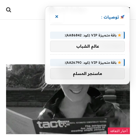
×
توصيات :
الرئيسية
»
المواعدة
باقة متميزة VIP (كود: AA86842):
المواعدة
عالم الشباب
باقة متميزة VIP (كود: AA26790):
ماسنجر المسلم
أخبار الثقافة