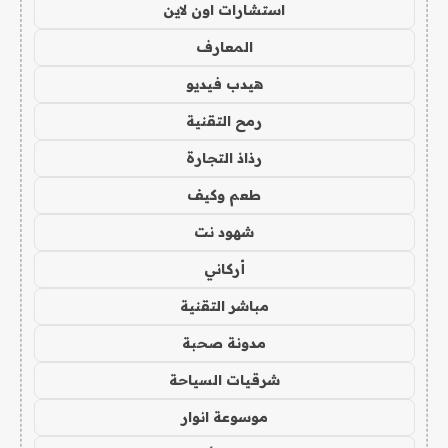
استشارات اون لاين
المعارف
هيدب فيديو
رمح التقنية
رذاذ التجارة
طعم وكيف
شهود نت
أركاني
مباشر التقنية
مدونة صحبة
شرقيات السياحة
موسوعة انوار