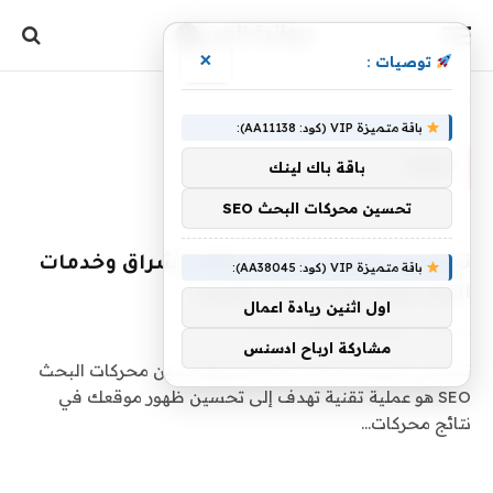
×
توصيات :
الرئيسية
»
الباك
باقة متميزة VIP (كود: AA11138):
الباك
باقة باك لينك
تحسين محركات البحث SEO
تحسين محركات البحث SEO | إشراق وخدمات
باقة متميزة VIP (كود: AA38045):
الباك لينك والجيست بوست
اول اثنين ريادة اعمال
بواسطة
3 يوليو، 2026
diwan4arab
0
مشاركة ارباح ادسنس
تحسين محركات البحث SEO | إشراقتحسين محركات البحث
SEO هو عملية تقنية تهدف إلى تحسين ظهور موقعك في
نتائج محركات…