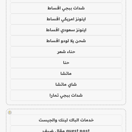
شدات ببجي اقساط
ايتونز امريكي اقساط
ايتونز سعودي اقساط
شحن يلا لودو اقساط
حناء شعر
حنا
ماتشا
شاي ماتشا
شدات ببجي تمارا
!
خدمات الباك لينك والجيست
guest post مقال ضيف