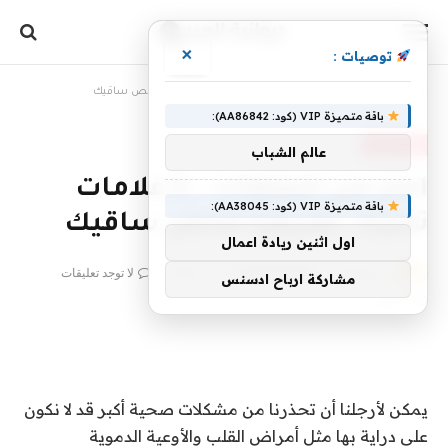
×
توصيات :
الرئيسية
»
احذر من الجلطات ..5 علامات تخبرك بضرورة فحص ساقيك
باقة متميزة VIP (كود: AA86842):
غير مصنف
عالم الشباب
احذر من الجلطات ..5 علامات
باقة متميزة VIP (كود: AA38045):
تخبرك بضرورة فحص ساقيك
اول اثنين ريادة اعمال
بواسطة
16 مارس، 2022
diwan4arab
لا توجد تعليقات
مشاركة ارباح ادسنس
1 دقائق
يمكن لأرجلنا أن تحذرنا من مشكلات صحية أكبر قد لا نكون
على دراية بها مثل أمراض القلب والأوعية الدموية