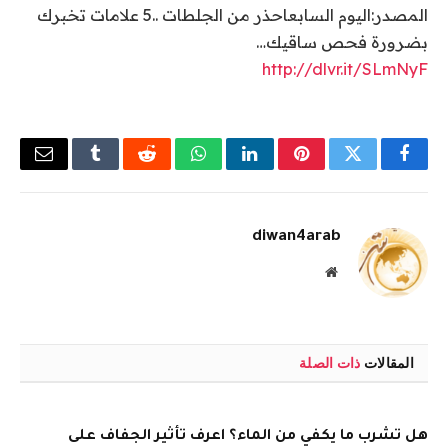
المصدر:اليوم السابعاحذر من الجلطات ..5 علامات تخبرك
بضرورة فحص ساقيك…
http://dlvr.it/SLmNyF
فيسبوك
تويتر
بينتيريست
لينكدإن
واتساب
رديت
Tumblr
البريد
الإلكتر
diwan4arab
موقع
الويب
المقالات
ذات الصلة
هل تشرب ما يكفي من الماء؟ اعرف تأثير الجفاف على