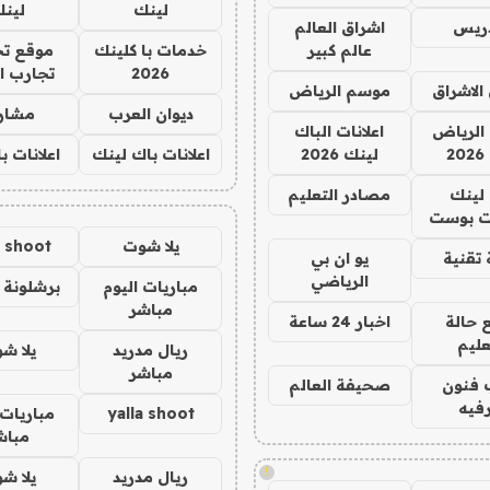
لينك
لين
دريس
اشراق العالم
عالم كبير
خدمات با كلينك
موقع تج
2026
تجارب ا
الاشراق
موسم الرياض
ديوان العرب
مشار
الرياض
اعلانات الباك
2
لينك 2026
اعلانات باك لينك
اعلانات ب
لينك
مصادر التعليم
 بوست
يلا شوت
a shoot
تقنية
يو ان بي
الرياضي
مباريات اليوم
برشلونة 
مباشر
 حالة
اخبار 24 ساعة
عليم
ريال مدريد
يلا ش
مباشر
 فنون
صحيفة العالم
فيه
yalla shoot
مباريات 
مباش
!
ريال مدريد
يلا ش