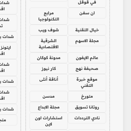
في قوقل
شدات
اق
ان سفن
مرابع
التكنولوجيا
شدات
تم
خيال التقنية
شوف ويب
شدات بب
مجلة الاسهم
الشرقية
الاقتصادية
ايتونز
اق
عالم الايفون
مدونة كوكان
شدات
صحيفة نهج
كار نيوز
اق
موقع خبرة
أناقة أنثى
شدات بب
التقني
شدات
متورخ
مدسن
اق
روتانا تسويق
مجلة الابداع
شدات بب
نادي الترددات
استشارات اون
متجر 
لاين