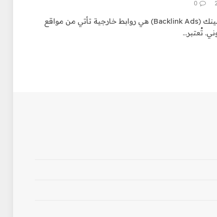
0
باك لينك باقة 20إعلانات الباك لينك (Backlink Ads) هي روابط خارجية تأتي من مواقع
ي. تُعتبر…