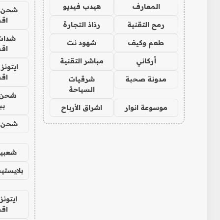
المعارف
هيدب فيديو
شحن يل
اق
رمح التقنية
رذاذ التجارة
شدات
طعم وكيف
شهود نت
اق
أركاني
مباشر التقنية
ايتونز
اق
مدونة صحبة
شرقيات
السياحة
شحن 
بب
موسوعة انوار
اشراق الأرباح
شحن يل
شعبية
بلايستي
ايتونز
اق