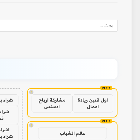
!
شراء ب
اول اثنين ريادة
مشاركة ارباح
اعمال
ادسنس
شراء 
نص
!
اشراق
عالم الشباب
شراء با