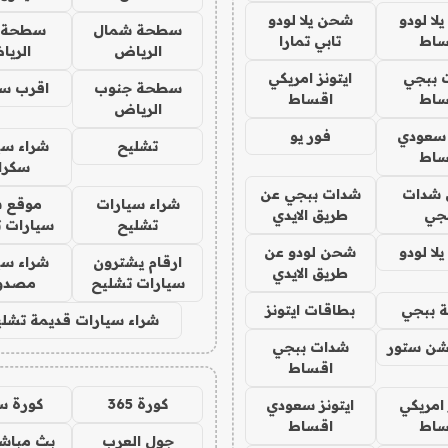
ا لودو
شحن يلا لودو
سطحة شمال
سطحة 
ساط
تابي تمارا
الرياض
الري
 ببجي
ايتونز امريكي
سطحة جنوب
اقرب س
ساط
اقساط
الرياض
 سعودي
فور يو
تشليح
شراء سي
ساط
سكرا
شدات
شدات ببجي عن
شراء سيارات
موقع ش
جي
طريق الايدي
تشليح
سيارات 
ا لودو
شحن لودو عن
ارقام يشترون
شراء سي
طريق الايدي
سيارات تشليح
مصدو
 ببجي
بطاقات ايتونز
شراء سيارات قديمة تشلي
شن ستور
شدات ببجي
اقساط
كورة 365
كورة س
 امريكي
ايتونز سعودي
ساط
اقساط
جول العرب
بث مباشر