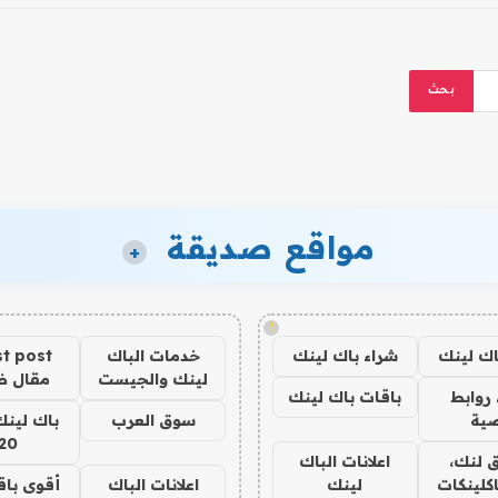
مواقع صديقة
+
!
اك لينك
شراء باك لينك
خدمات الباك
t post
لينك والجيست
مقال 
روابط
باقات باك لينك
ية
سوق العرب
باك لينك
20
 لنك،
اعلانات الباك
كلينكات
لينك
اعلانات الباك
أقوى باق