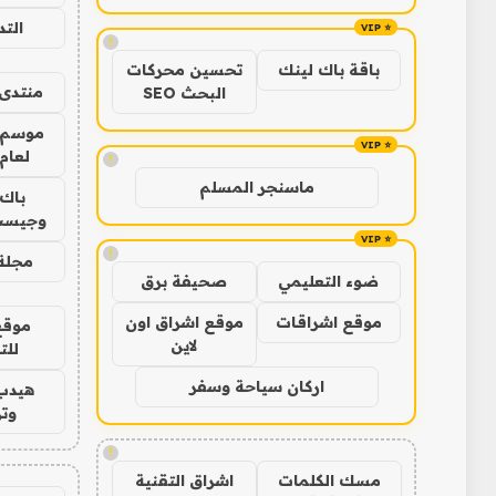
الت
!
باقة باك لينك
تحسين محركات
منتدى 
البحث SEO
موسم 
لعام 026
!
ماسنجر المسلم
باك 
وجيست
!
مجلة 
ضوء التعليمي
صحيفة برق
موقع اشراقات
موقع اشراق اون
موقع
لاين
للت
اركان سياحة وسفر
هيدب
وتر
!
مسك الكلمات
اشراق التقنية