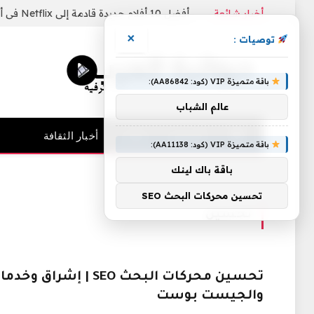
أخبار شائعة
أفضل 10 أفلام جديدة قادمة إلى Netflix في أغسطس 2026
×
توصيات :
باقة متميزة VIP (كود: AA86842):
عالم الشباب
الرئيسية
فنيات
أخبار الثقافة
باقة متميزة VIP (كود: AA11138):
باقة باك لينك
الرئيسية
»
تحسين
تحسين محركات البحث SEO
تحسين
تحسين محركات البحث SEO | إ
والجيست بوست