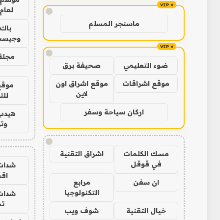
لعام 026
!
ماسنجر المسلم
باك 
وجيست
!
مجلة 
ضوء التعليمي
صحيفة برق
موقع اشراقات
موقع اشراق اون
موقع
لاين
للت
اركان سياحة وسفر
هيدب
وتر
!
مسك الكلمات
اشراق التقنية
في قوقل
شدات
اق
ان سفن
مرابع
التكنولوجيا
شدات
تم
خيال التقنية
شوف ويب