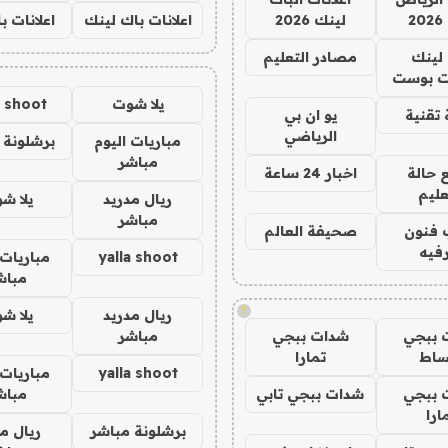
2
لينك 2026
اعلانات باك لينك
اعلانات ب
لينك
مصادر التعليم
 بوست
يلا شوت
a shoot
تقنية
يو ان بي
الرياضي
مباريات اليوم
برشلونة 
مباشر
 حالة
اخبار 24 ساعة
عليم
ريال مدريد
يلا ش
مباشر
 فنون
صحيفة العالم
فيه
yalla shoot
مباريات 
مباش
!
ريال مدريد
يلا ش
 ببجي
شدات ببجي
مباشر
ساط
تمارا
yalla shoot
مباريات 
 ببجي
شدات ببجي تابي
مباش
ارا
برشلونة مباشر
ريال م