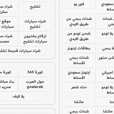
 سعودي
فور يو
تشليح
شراء سي
ساط
سكرا
شدات
شدات ببجي عن
شراء سيارات
موقع ش
جي
طريق الايدي
تشليح
سيارات 
ا لودو
شحن لودو عن
ارقام يشترون
شراء سي
طريق الايدي
سيارات تشليح
مصدو
 ببجي
بطاقات ايتونز
شراء سيارات قديمة تشلي
شن ستور
شدات ببجي
اقساط
كورة 365
كورة س
 امريكي
ايتونز سعودي
ساط
اقساط
جول العرب
بث مباشر
goalarab
مدريد ا
ا لودو
حناء شعر
ساط
يلا لايف
نا
ماتشا
ماتشا
شدات ببجي