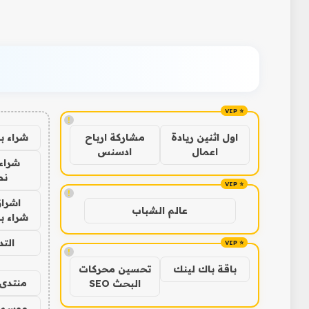
!
شراء ب
اول اثنين ريادة
مشاركة ارباح
اعمال
ادسنس
شراء 
نص
!
اشراق
عالم الشباب
شراء با
الت
!
باقة باك لينك
تحسين محركات
منتدى 
البحث SEO
موسم 