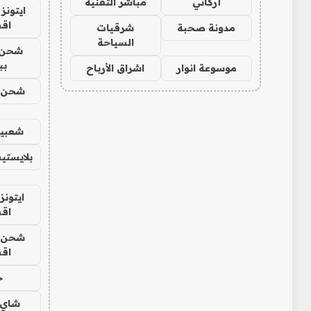
أركاني
مباشر التقنية
ايتونز
اق
مدونة صحبة
شرقيات
السياحة
شحن 
بب
موسوعة انوار
اشراق الأرباح
شحن يل
شعبية
بلايستي
ايتونز
اق
شحن يل
اق
ح
شاي 