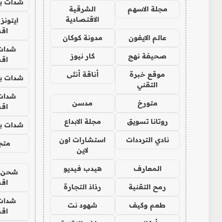
شدات بب
مجلة الاسهم
الشرقية
الاقتصادية
ايتونز
اق
عالم الايفون
مدونة كوكان
شدات
صحيفة نهج
كار نيوز
اق
موقع خبرة
أناقة أنثى
شدات بب
التقني
شدات
متورخ
مدسن
اق
روتانا تسويق
مجلة الابداع
شدات بب
نادي الترددات
استشارات اون
متجر 
لاين
المعارف
هيدب فيديو
شحن يل
اق
رمح التقنية
رذاذ التجارة
شدات
طعم وكيف
شهود نت
اق