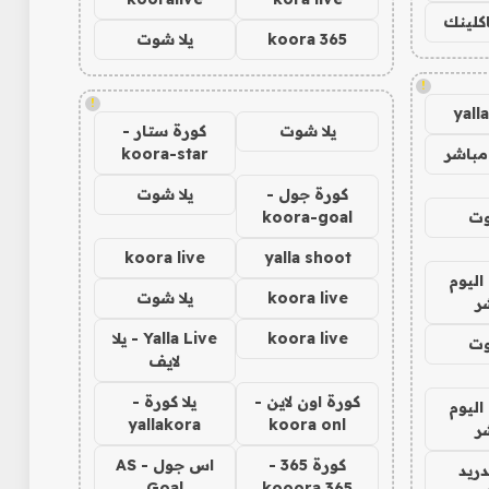
اكلينك
koora 365
يلا شوت
!
!
yall
يلا شوت
كورة ستار -
مباشر
koora-star
كورة جول -
يلا شوت
وت
koora-goal
koora live
yalla shoot
اليوم
koora live
يلا شوت
ر
koora live
Yalla Live - يلا
وت
لايف
كورة اون لاين -
يلا كورة -
اليوم
yallakora
koora onl
ر
كورة 365 -
اس جول - AS
دريد
Goal
kooora 365