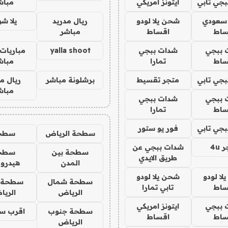
جي تابي
ايتونز امريكي
مباش
 سعودي
شحن يلا لودو
ريال مدريد
يلا ش
ساط
اقساط
مباشر
 ببجي
شدات ببجي
yalla shoot
مباريات 
ساط
تمارا
مباش
جي تابي
متجر تقسيط
برشلونة مباشر
ريال م
مباش
 ببجي
شدات ببجي
ساط
تمارا
جي تابي
فور يو ستور
سطحة الرياض
سطح
4u
شدات ببجي عن
سطحة بين
سطح
طريق الايدي
المدن
هيدرو
ا لودو
شحن يلا لودو
سطحة شمال
سطحة 
ساط
تابي تمارا
الرياض
الري
 ببجي
ايتونز امريكي
سطحة جنوب
اقرب س
ساط
اقساط
الرياض