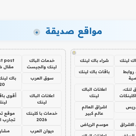
مواقع صديقة
+
!
اك لينك
شراء باك لينك
خدمات الباك
t post
لينك والجيست
مقال 
روابط
باقات باك لينك
ية
سوق العرب
باك لينك
20
 لنك،
اعلانات الباك
كلينكات
لينك
اعلانات الباك
أقوى باق
لينك
لين
دريس
اشراق العالم
عالم كبير
خدمات با كلينك
موقع تج
2026
تجارب ا
الاشراق
موسم الرياض
ديوان العرب
مشار
الرياض
اعلانات الباك