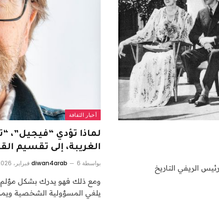
أخبار الثقافة
لماذا تؤدي “فيجيل”، “تر
الغريبة، إلى تقسيم القر
بواسطة
6 فبراير، 2026
diwan4arab
يس الريفي التاريخ
ومع ذلك فهو يدرك بشكل مؤلم 
يلغي المسؤولية الشخصية ويمك