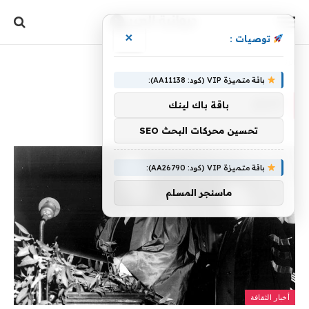
×
توصيات :
الرئيسية
»
أطلق
باقة متميزة VIP (كود: AA11138):
أطلق
باقة باك لينك
تحسين محركات البحث SEO
باقة متميزة VIP (كود: AA26790):
ماسنجر المسلم
أخبار الثقافة