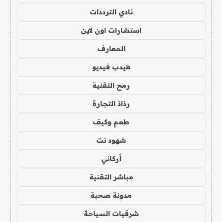
نادي الترددات
استشارات اون لاين
المعارف
هيدب فيديو
رمح التقنية
رذاذ التجارة
طعم وكيف
شهود نت
أركاني
مباشر التقنية
مدونة صحبة
شرقيات السياحة