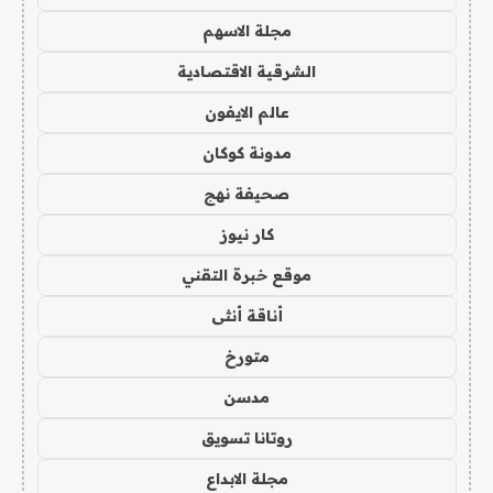
مجلة الاسهم
الشرقية الاقتصادية
عالم الايفون
مدونة كوكان
صحيفة نهج
كار نيوز
موقع خبرة التقني
أناقة أنثى
متورخ
مدسن
روتانا تسويق
مجلة الابداع