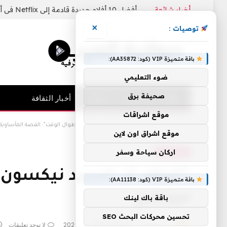
أخبار شائعة
أفضل 10 أفلام جديدة قادمة إلى Netflix في أغسطس 2026
×
توصيات :
باقة متميزة VIP (كود: AA35872):
ضوء التعليمي
صحيفة برق
الرئيسية
فنيات
أخبار الثقافة
موقع اشراقات
الرئيسية
»
“أعتقد أن السيد نيكسون كان يعلم طوال الوقت”: القصة المأساوية 
موقع اشراق اون لاين
أخبار الثقافة
اركان سياحة وسفر
“أعتقد أن السيد نيكسون ك
باقة متميزة VIP (كود: AA11138):
ميتشل
باقة باك لينك
تحسين محركات البحث SEO
بواسطة
26 مايو، 2026
diwan4arab
لا توجد تعليقات