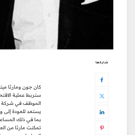
شاركها
كان جون ومارثا ميتش
ستربط عملية الاقتح
بما في ذلك المساعد 
تمكنت مارثا من الع