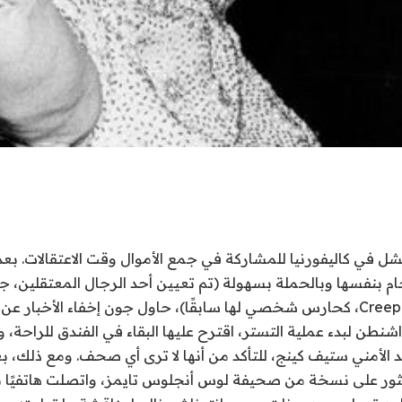
ل في كاليفورنيا للمشاركة في جمع الأموال وقت الاعتقالات. بعد 
ام بنفسها وبالحملة بسهولة (تم تعيين أحد الرجال المعتقلين، 
الموظف في شركة Creep، كحارس شخصي لها سابقًا)، حاول جون إخفاء الأخبار ع
الأمني ​​ستيف كينج، للتأكد من أنها لا ترى أي صحف. ومع ذلك، بعد
ثور على نسخة من صحيفة لوس أنجلوس تايمز، واتصلت هاتفيًا ب