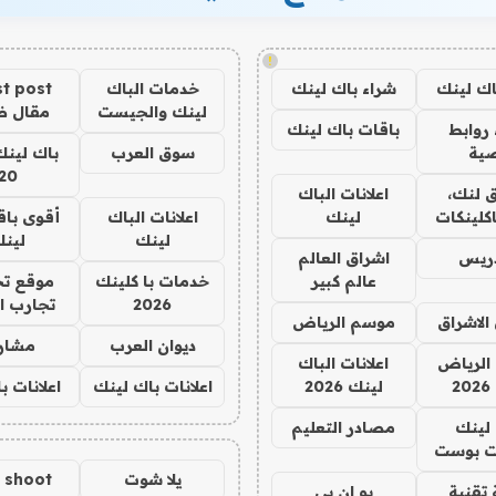
!
اك لينك
شراء باك لينك
خدمات الباك
t post
لينك والجيست
مقال 
روابط
باقات باك لينك
ية
سوق العرب
باك لينك
20
 لنك،
اعلانات الباك
كلينكات
لينك
اعلانات الباك
أقوى باق
لينك
لين
دريس
اشراق العالم
عالم كبير
خدمات با كلينك
موقع تج
2026
تجارب ا
الاشراق
موسم الرياض
ديوان العرب
مشار
الرياض
اعلانات الباك
2
لينك 2026
اعلانات باك لينك
اعلانات ب
لينك
مصادر التعليم
 بوست
يلا شوت
a shoot
تقنية
يو ان بي