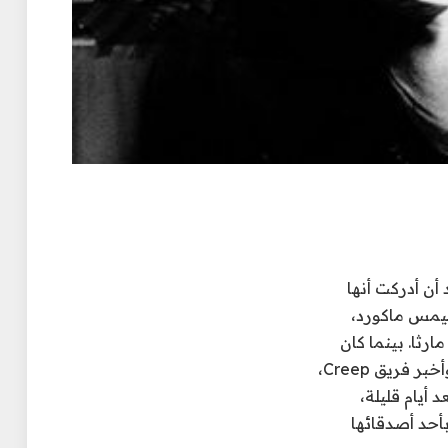
أن أدركت أنها
جيمس ماكورد،
ن مارثا. بينما كان
يستعد للعودة إلى واشنطن لبدء عملية التستر، اقترح عليها البقاء في الفندق للراحة، وأخبر فريق Creep،
 أيام قليلة،
أحد أصدقائها