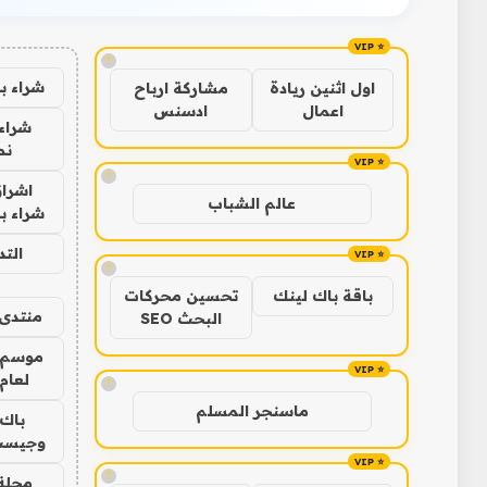
!
شراء ب
اول اثنين ريادة
مشاركة ارباح
اعمال
ادسنس
شراء 
نص
!
اشراق
عالم الشباب
شراء با
الت
!
باقة باك لينك
تحسين محركات
منتدى 
البحث SEO
موسم 
لعام 026
!
ماسنجر المسلم
باك 
وجيست
!
مجلة 