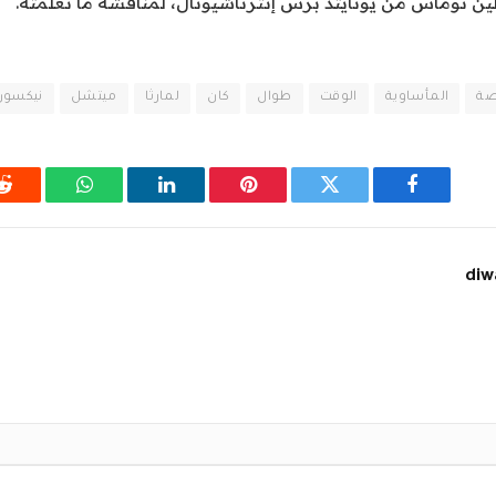
ين توماس من يونايتد برس إنترناشيونال، لمناقشة ما تعلمته.
صة
المأساوية
الوقت
طوال
كان
لمارثا
ميتشل
نيكسون
فيسبوك
تويتر
بينتيريست
لينكدإن
واتساب
ر
diw