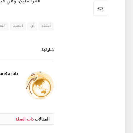
المراسلين، وهي هيل
أعتقد
أن
السيد
الق
شاركها.
an4arab
المقالات
ذات الصلة