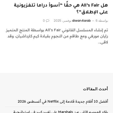
هل All’s Fair هي حقًا “أسوأ دراما تلفزيونية
على الإطلاق”؟
بواسطة
6 نوفمبر، 2025
diwan4arab
0
تم إنشاء المسلسل القانوني All’s Fair بواسطة المنتج المتميز
رايان مورفي ومع طاقم من النجوم بقيادة كيم كارداشيان، وقد
لاقى…
أحدث المقالات
أفضل 10 أفلام جديدة قادمة إلى Netflix في أغسطس 2026
يؤكد الموسم الثاني من Marshals على تغيير كبير في استراتيجية