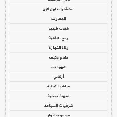
استشارات اون لاين
المعارف
هيدب فيديو
رمح التقنية
رذاذ التجارة
طعم وكيف
شهود نت
أركاني
مباشر التقنية
مدونة صحبة
شرقيات السياحة
موسوعة انوار