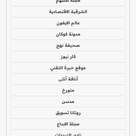
مجلة الاسهم
الشرقية الاقتصادية
عالم الايفون
مدونة كوكان
صحيفة نهج
كار نيوز
موقع خبرة التقني
أناقة أنثى
متورخ
مدسن
روتانا تسويق
مجلة الابداع
نادي الترددات