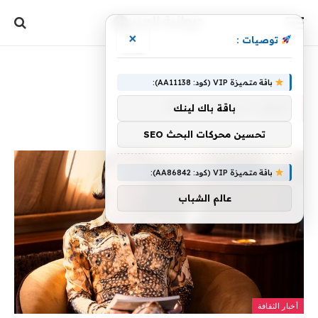
×
توصيات :
الرئيسية
»
أرشيفات لـ 6 نوفمبر، 2025
باقة متميزة VIP (كود: AA11138):
اليوم:
6 نوفمبر، 2025
باقة باك لينك
تحسين محركات البحث SEO
باقة متميزة VIP (كود: AA86842):
عالم الشباب
أخبار الثقافة