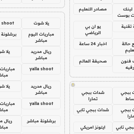
لينك
مصادر التعليم
 بوست
يلا شوت
a shoot
تقنية
يو ان بي
الرياضي
مباريات اليوم
برشلونة 
مباشر
 حالة
اخبار 24 ساعة
عليم
ريال مدريد
يلا ش
مباشر
 فنون
صحيفة العالم
فيه
yalla shoot
مباريات 
مباش
!
ريال مدريد
يلا ش
 ببجي
شدات ببجي
مباشر
ساط
تمارا
yalla shoot
مباريات 
 ببجي
شدات ببجي تابي
مباش
ارا
برشلونة مباشر
ريال م
جي تابي
ايتونز امريكي
مباش