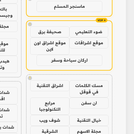
ماسنجر المسلم
باك 
وجيست
!
مجلة 
ضوء التعليمي
صحيفة برق
موقع اشراقات
موقع اشراق اون
موقع
لاين
للت
اركان سياحة وسفر
هيدب
وتر
!
مسك الكلمات
اشراق التقنية
في قوقل
شدات
اق
ان سفن
مرابع
التكنولوجيا
شدات
تم
خيال التقنية
شوف ويب
شدات بب
مجلة الاسهم
الشرقية