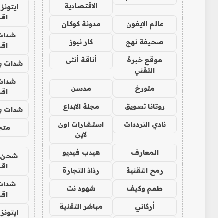
الاقتصادية
ايتونز
اق
عالم الايفون
مدونة كوكان
شدات
صحيفة نهج
كار نيوز
اق
موقع خبرة
أناقة أنثى
شدات بب
التقني
شدات
متورخ
مدسن
اق
روتانا تسويق
مجلة الابداع
شدات بب
نادي الترددات
استشارات اون
متجر 
لاين
المعارف
هيدب فيديو
شحن يل
اق
رمح التقنية
رذاذ التجارة
شدات
طعم وكيف
شهود نت
اق
أركاني
مباشر التقنية
ايتونز