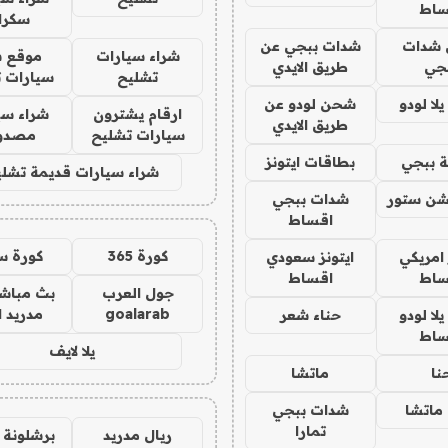
ساط
سكرا
شدات
شدات ببجي عن
شراء سيارات
موقع ش
جي
طريق الايدي
تشليح
سيارات 
ا لودو
شحن لودو عن
ارقام يشترون
شراء سي
طريق الايدي
سيارات تشليح
مصدو
 ببجي
بطاقات ايتونز
شراء سيارات قديمة تشلي
شن ستور
شدات ببجي
اقساط
كورة 365
كورة س
 امريكي
ايتونز سعودي
ساط
اقساط
جول العرب
بث مباشر
goalarab
مدريد ا
ا لودو
حناء شعر
ساط
يلا لايف
نا
ماتشا
ماتشا
شدات ببجي
تمارا
ريال مدريد
برشلونة 