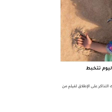
اليوم تتخبط
ر)كان لدى Elio من Pixar أسوأ شباك التذاكر على الإطلاق لفيلم من