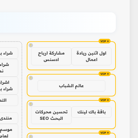
!
شراء ب
اول اثنين ريادة
مشاركة ارباح
اعمال
ادسنس
شراء 
نص
!
اشراق
عالم الشباب
شراء با
الت
!
باقة باك لينك
تحسين محركات
منتدى 
البحث SEO
موسم 
لعام 026
!