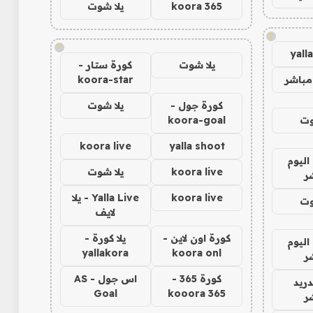
koora 365
يلا شوت
!
!
yall
يلا شوت
كورة ستار -
مباشر
koora-star
كورة جول -
يلا شوت
وت
koora-goal
koora live
yalla shoot
اليوم
koora live
يلا شوت
ر
koora live
Yalla Live - يلا
وت
لايف
كورة اون لاين -
يلا كورة -
اليوم
yallakora
koora onl
ر
كورة 365 -
اس جول - AS
دريد
Goal
kooora 365
ر