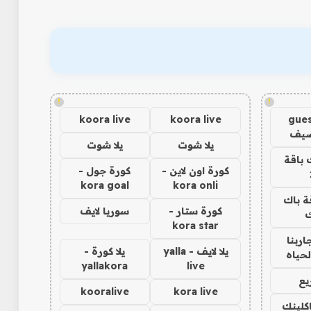
!
!
koora live
koora live
gues
ضيف
يلا شوت
يلا شوت
 باقة
كورة اون لاين -
كورة جول -
kora goal
kora onli
ة باك
كورة ستار -
سوريا لايف
ك
kora star
اربنا
يلا لايف - yalla
يلا كورة -
لحياه
yallakora
live
يع
kooralive
kora live
اكلينك