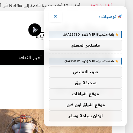
أخبار شائعة
أفضل 10 أفلام جديدة قادمة إلى Netflix في أغسطس 2026
×
توصيات :
باقة متميزة VIP (كود: AA26790):
ماسنجر المسلم
الرئيسية
فنيات
أخبار الثقافة
باقة متميزة VIP (كود: AA35872):
ضوء التعليمي
الرئيسية
»
أرشيفات لـ 24 يونيو، 2025
صحيفة برق
اليوم:
24 يونيو، 2025
موقع اشراقات
موقع اشراق اون لاين
اركان سياحة وسفر