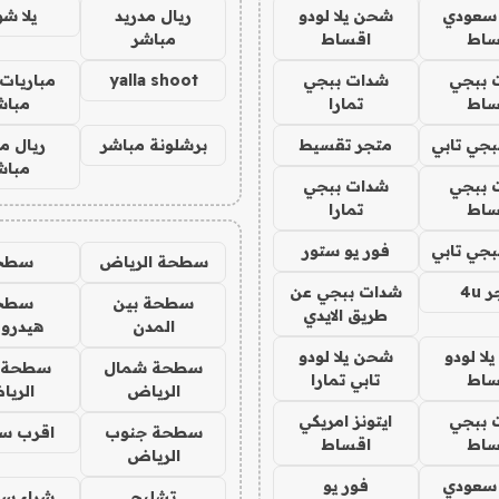
 سعودي
شحن يلا لودو
ريال مدريد
يلا ش
ساط
اقساط
مباشر
 ببجي
شدات ببجي
yalla shoot
مباريات 
ساط
تمارا
مباش
جي تابي
متجر تقسيط
برشلونة مباشر
ريال م
مباش
 ببجي
شدات ببجي
ساط
تمارا
جي تابي
فور يو ستور
سطحة الرياض
سطح
4u
شدات ببجي عن
سطحة بين
سطح
طريق الايدي
المدن
هيدرو
ا لودو
شحن يلا لودو
سطحة شمال
سطحة 
ساط
تابي تمارا
الرياض
الري
 ببجي
ايتونز امريكي
سطحة جنوب
اقرب س
ساط
اقساط
الرياض
 سعودي
فور يو
تشليح
شراء سي