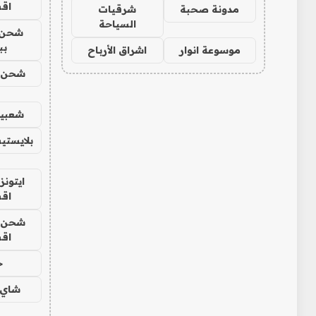
اق
مدونة صحبة
شرقيات
السياحة
شحن 
بب
موسوعة انوار
اشراق الأرباح
شحن يل
شعبية
بلايستي
ايتونز
اق
شحن يل
اق
ح
شاي 