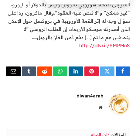
الغاز إلى الاتحاد الأوروبي بالروبل وليس بالدولار أو اليورو،
“غير ممكن” و”لا تنص عليه العقود”.وقال ماكرون، ردا على
سؤال وجه له إثر القمة الأوروبية في بروكسل حول الإعلان
الذي أصدرته موسكو الأربعاء، إن الطلب الروسي “لا
يتماشى مع ما تم […] دفع ثمن الغاز بالروبل…..
http://dlvr.it/SMPMnS
فيسبوك
تويتر
بينتيريست
لينكدإن
واتساب
رديت
Tumblr
البريد
الإلكتر
diwan4arab
موقع
الويب
المقالات
ذات الصلة