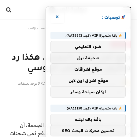
×
توصيات :
الرئيسية
»
دفع ثمن الغاز بالروبل.. هكذا رد ماكرون على الطلب الروسي
باقة متميزة VIP (كود: AA35872):
غير مصنف
ضوء التعليمي
دفع ثمن الغاز بالروبل.. هكذا رد
صحيفة برق
ماكرون على الطلب الروسي
موقع اشراقات
موقع اشراق اون لاين
بواسطة
26 مارس، 2022
diwan4arab
لا توجد تعليقات
1 دقائق
اركان سياحة وسفر
باقة متميزة VIP (كود: AA11138):
باقة باك لينك
اعتبر الرئيس الفرنسي إيمانويل ماكرون، الجمعة، أن
تحسين محركات البحث SEO
مطالبة الرئيس الروسي فلاديمير بوتن بدفع ثمن شحنات